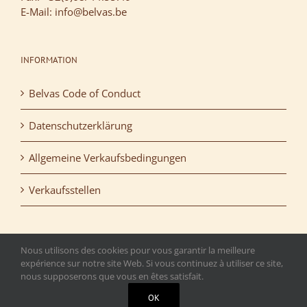
E-Mail: info@belvas.be
INFORMATION
Belvas Code of Conduct
Datenschutzerklärung
Allgemeine Verkaufsbedingungen
Verkaufsstellen
Nous utilisons des cookies pour vous garantir la meilleure
expérience sur notre site Web. Si vous continuez à utiliser ce site,
nous supposerons que vous en êtes satisfait.
Copyright 2015 Belvas. All rights reserved. | T.V.A.: BE
OK
0472.516.692