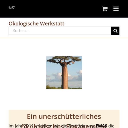
Skip
to
content
Ökologische Werkstatt
Search
for:
Ein unerschütterliches
ökologisches Engagement
Im Jahr 2011 erhielten wir die Zertifizierung
EMAS
die