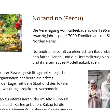
Norandino (Pérou)
Die Vereinigung von Kaffeebauern, die 1995 m
zwanzig Jahre später 7000 Familien aus der S
Norden Perus.
Norandino ist somit zu einer echten Bauernbe
den fairen Handel und die Unterstützung von E
und ihr alternatives Modell aufzubauen.
 unter Beweis gestellt: agrarökologische
rganisation hat heute ein echtes
in der Lage, mit dem Staat und den lokalen
ntwicklungsprojekte zu verhandeln.
o zu interessieren, der im Alto Piura-Tal
ie auch Kaffee anbauen. Kakao ist die
enden Höhenstufe. In diesem Gebiet werden