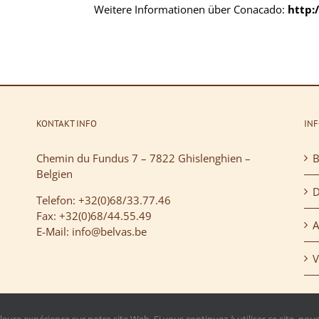
Weitere Informationen über Conacado:
http:
KONTAKT INFO
IN
Chemin du Fundus 7 – 7822 Ghislenghien –
B
Belgien
D
Telefon: +32(0)68/33.77.46
Fax: +32(0)68/44.55.49
A
E-Mail: info@belvas.be
V