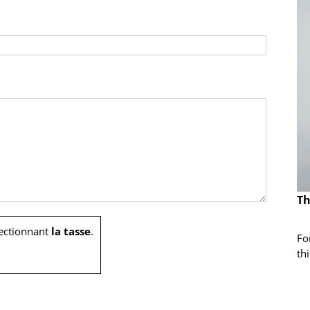
Th
ectionnant
la tasse
.
Fo
th