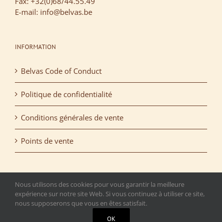
Fax: +32(0)68/44.55.49
E-mail: info@belvas.be
INFORMATION
Belvas Code of Conduct
Politique de confidentialité
Conditions générales de vente
Points de vente
Nous utilisons des cookies pour vous garantir la meilleure
expérience sur notre site Web. Si vous continuez à utiliser ce site,
nous supposerons que vous en êtes satisfait.
Copyright 2015 Belvas. All rights reserved. | T.V.A.: BE
OK