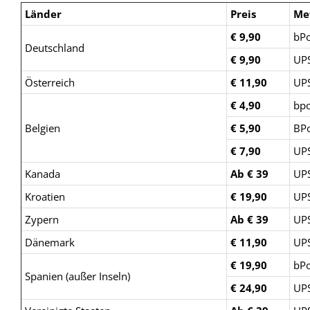
Länder
Preis
Me
€ 9,90
bPo
Deutschland
€ 9,90
UP
Österreich
€ 11,90
UP
€ 4,90
bpo
Belgien
€ 5,90
BPo
€ 7,90
UP
Kanada
Ab € 39
UP
Kroatien
€ 19,90
UP
Zypern
Ab € 39
UP
Dänemark
€ 11,90
UP
€ 19,90
bPo
Spanien (außer Inseln)
€ 24,90
UP