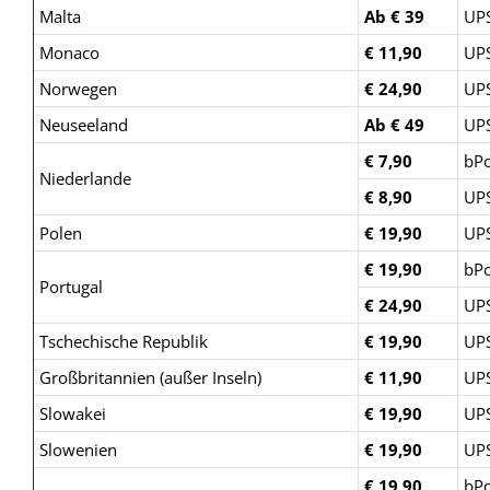
Malta
Ab € 39
UP
Monaco
€ 11,90
UP
Norwegen
€ 24,90
UP
Neuseeland
Ab € 49
UP
€ 7,90
bPo
Niederlande
€ 8,90
UP
Polen
€ 19,90
UP
€ 19,90
bPo
Portugal
€ 24,90
UP
Tschechische Republik
€ 19,90
UP
Großbritannien (außer Inseln)
€ 11,90
UP
Slowakei
€ 19,90
UP
Slowenien
€ 19,90
UP
€ 19,90
bPo