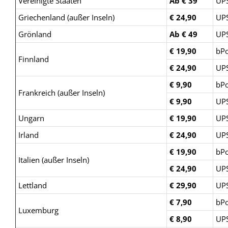
Vereinigte Staaten
Ab € 39
UP
Griechenland (außer Inseln)
€ 24,90
UP
Grönland
Ab € 49
UP
€ 19,90
bPo
Finnland
€ 24,90
UP
€ 9,90
bPo
Frankreich (außer Inseln)
€ 9,90
UP
Ungarn
€ 19,90
UP
Irland
€ 24,90
UP
€ 19,90
bPo
Italien (außer Inseln)
€ 24,90
UP
Lettland
€ 29,90
UP
€ 7,90
bPo
Luxemburg
€ 8,90
UP