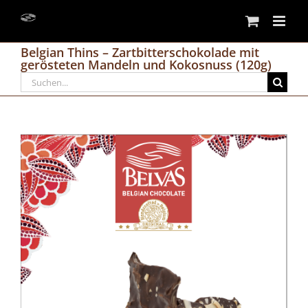
Skip
to
content
Belgian Thins – Zartbitterschokolade mit
gerösteten Mandeln und Kokosnuss (120g)
Search
for: