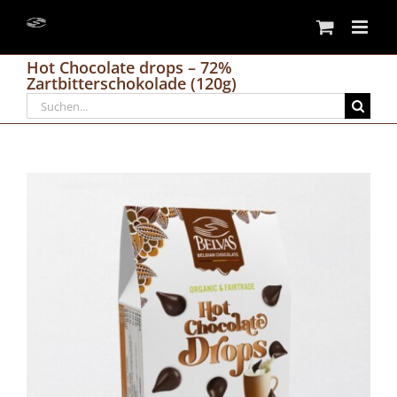
Skip
to
content
Hot Chocolate drops – 72%
Zartbitterschokolade (120g)
Search
for: