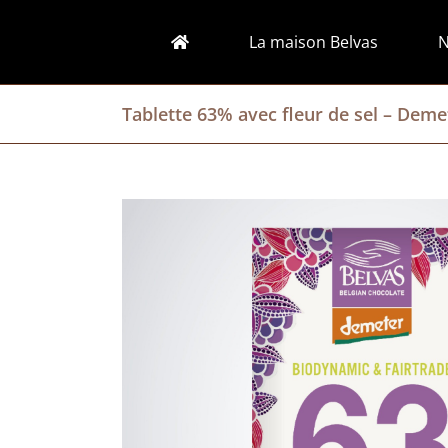
Passer
au
La maison Belvas
N
contenu
Tablette 63% avec fleur de sel – Deme