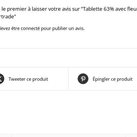
 le premier à laisser votre avis sur “Tablette 63% avec fl
rtrade”
devez être
connecté
pour publier un avis.
Tweeter ce produit
Épingler ce produit