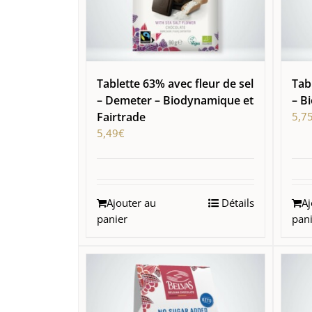
Tablette 63% avec fleur de sel
Tab
– Demeter – Biodynamique et
– B
Fairtrade
5,7
5,49
€
Ajouter au
Détails
Aj
panier
pan