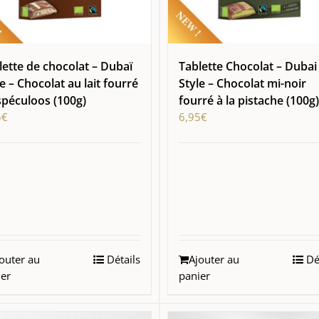
lette de chocolat – Dubaï
Tablette Chocolat – Dubai
e – Chocolat au lait fourré
Style – Chocolat mi-noir
spéculoos (100g)
fourré à la pistache (100g)
5
€
6,95
€
outer au
Détails
Ajouter au
Dét
ier
panier