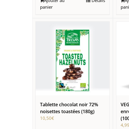
Ajouter au
Détails
Aj
panier
pan
Tablette chocolat noir 72%
VEG
noisettes toastées (180g)
enr
10,50
€
(10
4,9