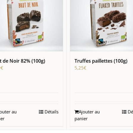
t de Noir 82% (100g)
Truffes paillettes (100g)
9
€
5,25
€
outer au
Détails
Ajouter au
Dét
ier
panier