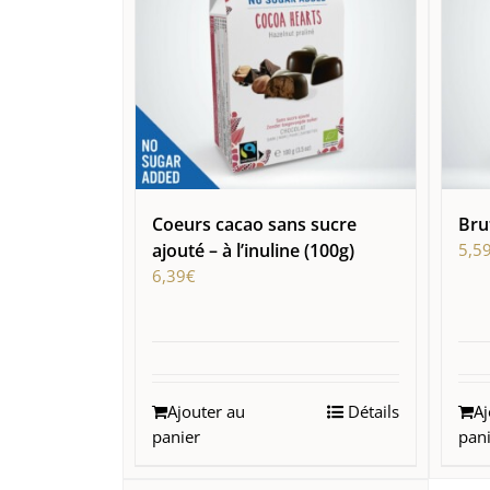
Coeurs cacao sans sucre
Bru
ajouté – à l’inuline (100g)
5,5
6,39
€
Ajouter au
Détails
Aj
panier
pan