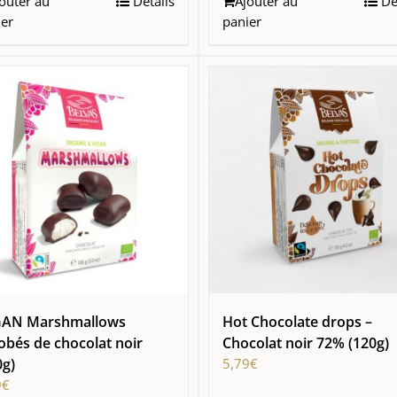
outer au
Détails
Ajouter au
Dét
ier
panier
AN Marshmallows
Hot Chocolate drops –
obés de chocolat noir
Chocolat noir 72% (120g)
0g)
5,79
€
9
€