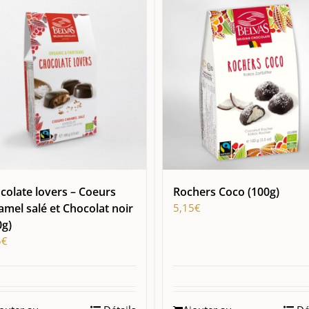
colate lovers – Coeurs
Rochers Coco (100g)
amel salé et Chocolat noir
5,15
€
0g)
5
€