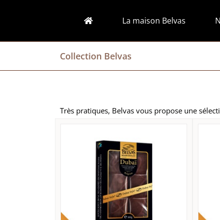
Passer
au
La maison Belvas
N
contenu
Collection Belvas
Très pratiques, Belvas vous propose une sélec