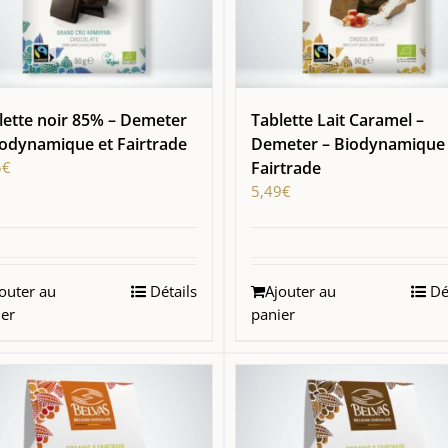
lette noir 85% – Demeter
Tablette Lait Caramel –
iodynamique et Fairtrade
Demeter – Biodynamique 
5
€
Fairtrade
5,49
€
outer au
Détails
Ajouter au
Dét
ier
panier