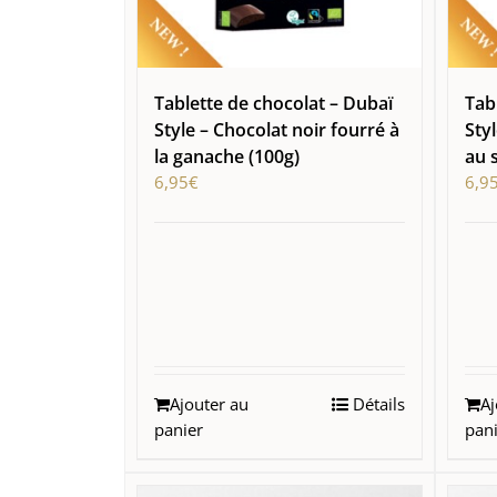
Tablette de chocolat – Dubaï
Tab
Style – Chocolat noir fourré à
Styl
la ganache (100g)
au 
6,95
€
6,9
Ajouter au
Détails
Aj
panier
pan