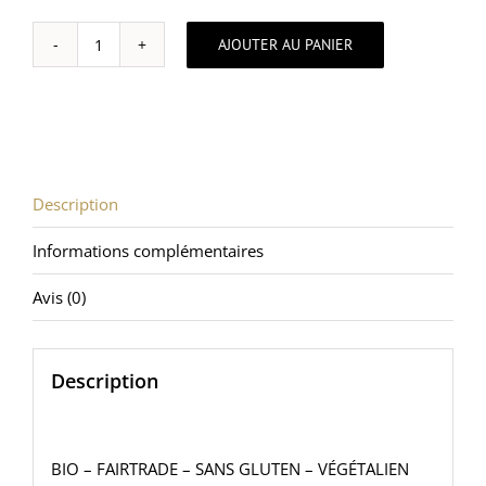
AJOUTER AU PANIER
quantité
de
Coeurs
cacao
sans
sucre
ajouté
Description
–
à
Informations complémentaires
l'inuline
(100g)
Avis (0)
Description
BIO – FAIRTRADE – SANS GLUTEN – VÉGÉTALIEN