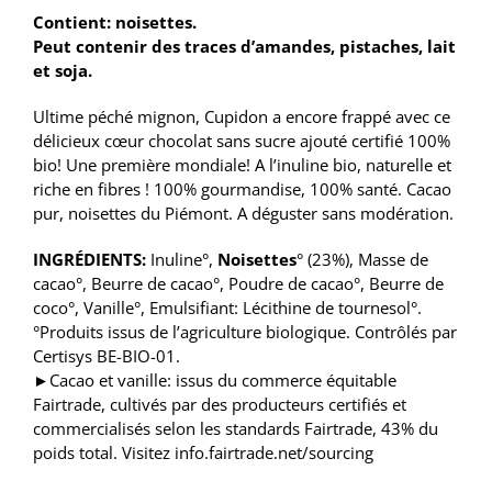
Contient: noisettes.
Peut contenir des traces d’amandes, pistaches, lait
et soja.
Ultime péché mignon, Cupidon a encore frappé avec ce
délicieux cœur chocolat sans sucre ajouté certifié 100%
bio! Une première mondiale! A l’inuline bio, naturelle et
riche en fibres ! 100% gourmandise, 100% santé. Cacao
pur, noisettes du Piémont. A déguster sans modération.
INGRÉDIENTS:
Inuline°,
Noisettes
° (23%), Masse de
cacao°, Beurre de cacao°, Poudre de cacao°, Beurre de
coco°, Vanille°, Emulsifiant: Lécithine de tournesol°.
°Produits issus de l’agriculture biologique. Contrôlés par
Certisys BE-BIO-01.
►
Cacao et vanille: issus du commerce équitable
Fairtrade, cultivés par des producteurs certifiés et
commercialisés selon les standards Fairtrade, 43% du
poids total. Visitez info.fairtrade.net/sourcing