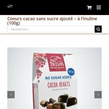
Passer
au
contenu
Coeurs cacao sans sucre ajouté – à l’inuline
(100g)
Rechercher: