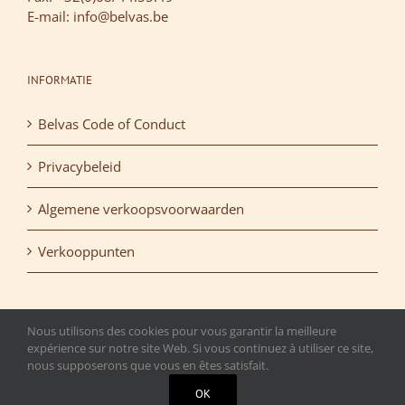
E-mail: info@belvas.be
INFORMATIE
Belvas Code of Conduct
Privacybeleid
Algemene verkoopsvoorwaarden
Verkooppunten
Nous utilisons des cookies pour vous garantir la meilleure
expérience sur notre site Web. Si vous continuez à utiliser ce site,
nous supposerons que vous en êtes satisfait.
Copyright 2015 Belvas. All rights reserved. | T.V.A.: BE
OK
0472.516.692