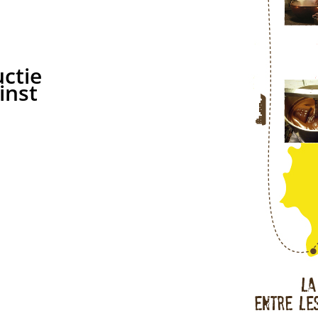
ctie
inst