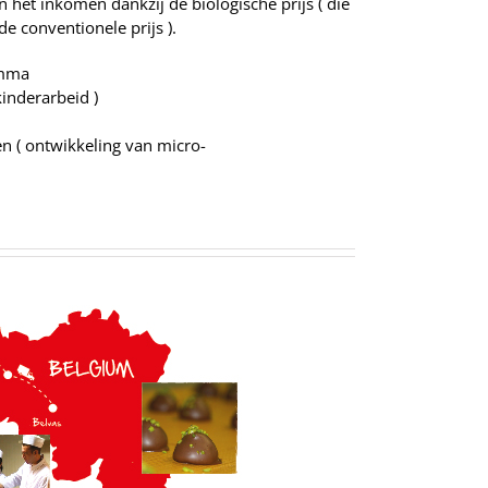
n het inkomen dankzij de biologische prijs ( die
e conventionele prijs ).
amma
kinderarbeid )
 ( ontwikkeling van micro-