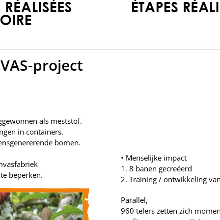
VAS-project
ggewonnen als meststof.
ngen in containers.
mensgenererende bomen.
• Menselijke impact
mvasfabriek
1. 8 banen gecreëerd
 te beperken.
2. Training / ontwikkeling va
Parallel,
960 telers zetten zich momen