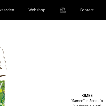
waarden
Webshop
Contact
KIM
BE
“Samen” in Senoufo
(Ivoriaans dialect)