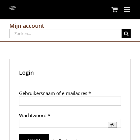
Skip
to
content
Mijn account
Search
for:
Login
Vereist
Gebruikersnaam of e-mailadres
*
Vereist
Wachtwoord
*