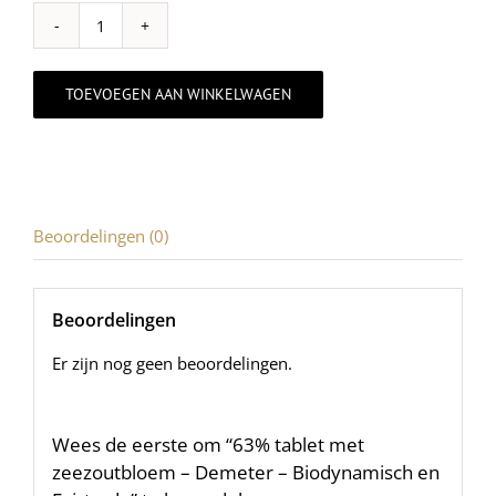
63%
tablet
met
TOEVOEGEN AAN WINKELWAGEN
zeezoutbloem
-
Demeter
-
Biodynamisch
en
Beoordelingen (0)
Fairtrade
aantal
Beoordelingen
Er zijn nog geen beoordelingen.
Wees de eerste om “63% tablet met
zeezoutbloem – Demeter – Biodynamisch en