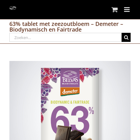
Skip
to
content
63% tablet met zeezoutbloem – Demeter –
Biodynamisch en Fairtrade
Search
for: