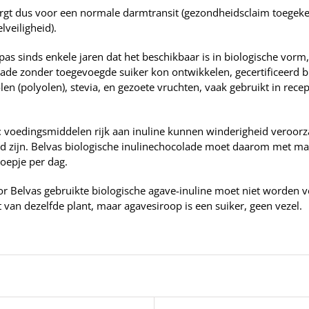
rgt dus voor een normale darmtransit (gezondheidsclaim toegeke
lveiligheid).
 pas sinds enkele jaren dat het beschikbaar is in biologische vor
ade zonder toegevoegde suiker kon ontwikkelen, gecertificeerd b
len (polyolen), stevia, en gezoete vruchten, vaak gebruikt in re
.
: voedingsmiddelen rijk aan inuline kunnen winderigheid veroorz
 zijn. Belvas biologische inulinechocolade moet daarom met m
oepje per dag.
r Belvas gebruikte biologische agave-inuline moet niet worden 
t van dezelfde plant, maar agavesiroop is een suiker, geen vezel.