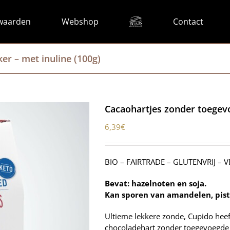
waarden
Webshop
Contact
er – met inuline (100g)
Cacaohartjes zonder toegevo
6,39
€
BIO – FAIRTRADE – GLUTENVRIJ – 
Bevat: hazelnoten en soja.
Kan sporen van amandelen, pis
Ultieme lekkere zonde, Cupido heef
chocoladehart zonder toegevoegde 