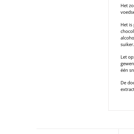
Het zo
voedse
Het is
chocol
alcoho
suiker
Let op
gewend
één sn
De doo
extrac