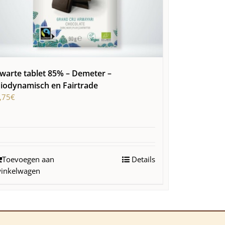
warte tablet 85% – Demeter –
iodynamisch en Fairtrade
,75
€
Toevoegen aan
Details
inkelwagen