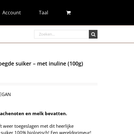
Account
Taal
Search
for:
egde suiker – met inuline (100g)
VEGAN
tachenoten en melk bevatten.
t weer toegeslagen met dit heerlijke
suiker 100% biologisch! Een wereldprimeur!