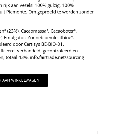
en rijk aan vezels! 100% gulzig, 100%
 uit Piemonte. Om geproefd te worden zonder
en° (23%), Cacaomassa°, Cacaoboter°,
°, Emulgator: Zonnebloemlecithine°.
oleerd door Certisys BE-BIO-01.
tificeerd, verhandeld, gecontroleerd en
, totaal 43%. info.fairtrade.net/sourcing
N AAN WINKELWAGEN