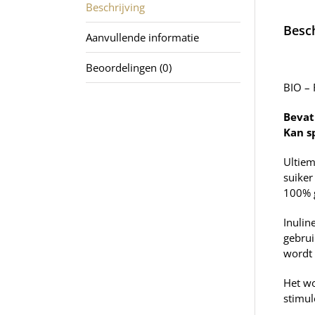
Beschrijving
Besch
Aanvullende informatie
Beoordelingen (0)
BIO –
Bevat
Kan s
Ultiem
suiker
100% g
Inulin
gebrui
wordt 
Het wo
stimul