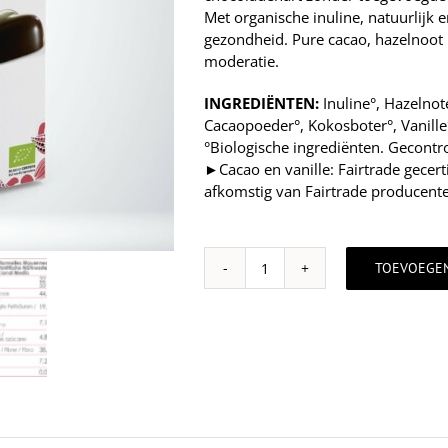
Met organische inuline, natuurlijk 
gezondheid. Pure cacao, hazelnoot
moderatie.
INGREDIËNTEN:
Inuline°, Hazelnot
Cacaopoeder°, Kokosboter°, Vanille
°Biologische ingrediënten. Gecontr
►
Cacao en vanille: Fairtrade gecer
afkomstig van Fairtrade producenten
TOEVOEGE
Cacaohartjes
zonder
toegevoegde
suiker
–
met
inuline
(100g)