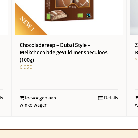
Chocoladereep – Dubai Style –
Z
Melkchocolade gevuld met speculoos
B
(100g)
5
6,95
€
ls
Toevoegen aan
Details
winkelwagen
w