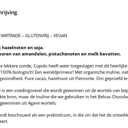
aantal
rijving
 FAIRTRADE – GLUTENVRIJ – VEGAN
: hazelnoten en soja.
poren van amandelen, pistachenoten en melk bevatten.
e lekkere zonde, Cupido heeft weer toegeslagen met dit heerlij
 100% biologisch! Een wereldprimeur! Met organische inuline, natu
ezondheid. Pure cacao, hazelnoot uit Piemonte. Om geproefd t
e is een voedingsvezel die wordt gewonnen uit de wortels van bep
kte bron, maar de inuline die we gebruiken in het Belvas Chocol
gewonnen uit Agave wortels.
rdt beschouwd als een prebioticum, in die zin dat het de ontwik
eert.