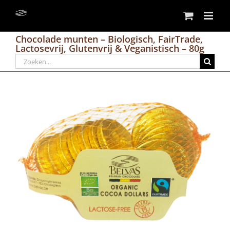
Skip
to
content
Chocolade munten – Biologisch, FairTrade,
Lactosevrij, Glutenvrij & Veganistisch – 80g
Search
for: