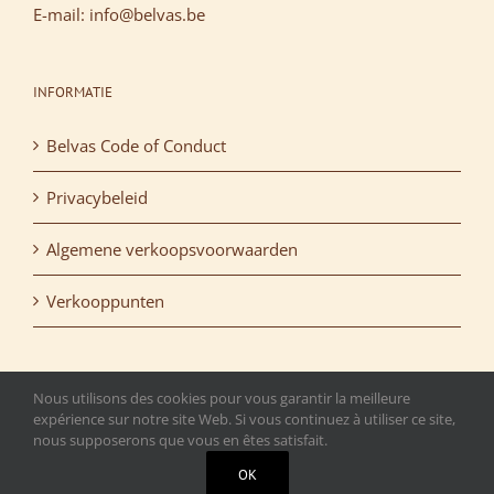
E-mail: info@belvas.be
INFORMATIE
Belvas Code of Conduct
Privacybeleid
Algemene verkoopsvoorwaarden
Verkooppunten
Nous utilisons des cookies pour vous garantir la meilleure
expérience sur notre site Web. Si vous continuez à utiliser ce site,
nous supposerons que vous en êtes satisfait.
Copyright 2015 Belvas. All rights reserved. | T.V.A.: BE
OK
0472.516.692